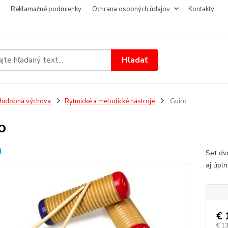
Reklamačné podmienky
Ochrana osobných údajov
Kontakty
Hľadať
Hudobná výchova
Rytmické a melodické nástroje
Guiro
o
Set dv
aj úpl
€ 
€ 1