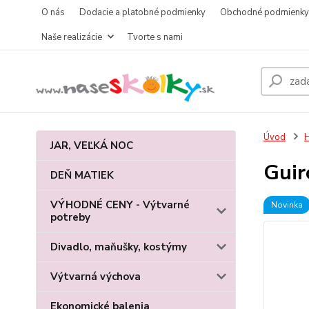
O nás
Dodacie a platobné podmienky
Obchodné podmienky
Naše realizácie
Tvorte s nami
Úvod
JAR, VEĽKÁ NOC
Guir
DEŇ MATIEK
VÝHODNÉ CENY - Výtvarné
Novinka
potreby
Divadlo, maňušky, kostýmy
Výtvarná výchova
Ekonomické balenia