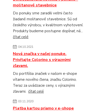
molitanové stavebnice
Do ponuky sme zaradili veľmi často
žiadané molitanové stavebnice. Sú od
českého výrobcu, v kvalitnom vyhotovení.
Produkty budeme postupne dopĺnať, ná...
čítať celé
04.10.2021
Nová značka v našej ponuke.
Privítajte Colorino s výraznými
zľavami.
Do portfólia značiek v našom e-shope
vítame nového člena, značku Colorino.
Teraz za uvádzacie ceny, s výraznými
zľavami.
čítať celé
03.11.2020
Platba kartou priamo v e-shope