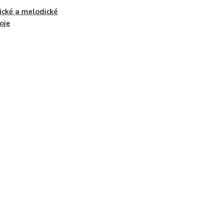
cké a melodické
oje