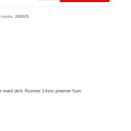
roduktu:
260025
lne malé deti. Rozmer 14cm, priemer 5cm.