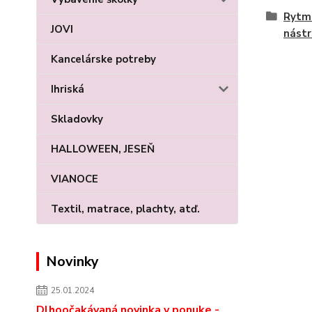
Rytmi
JOVI
nástr
Kancelárske potreby
Ihriská
Skladovky
HALLOWEEN, JESEŇ
VIANOCE
Textil, matrace, plachty, atď.
Novinky
25.01.2024
Dlhoočakávaná novinka v ponuke -