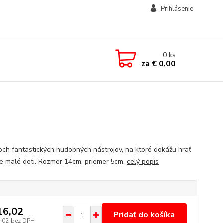
Prihlásenie
0
ks
za
€ 0,00
och fantastických hudobných nástrojov, na ktoré dokážu hrať
ne malé deti. Rozmer 14cm, priemer 5cm.
celý popis
16,02
Pridať do košíka
3,02
bez DPH