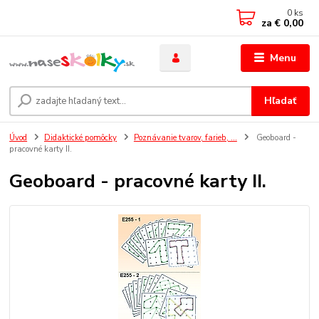
0
ks
za
€ 0,00
Menu
Hľadať
Úvod
Didaktické pomôcky
Poznávanie tvarov, farieb, ...
Geoboard -
pracovné karty II.
Geoboard - pracovné karty II.