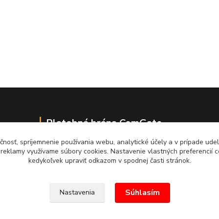
Platobná brána ComGate
čnosť, spríjemnenie používania webu, analytické účely a v prípade udel
a reklamy využívame súbory cookies. Nastavenie vlastných preferencií 
kedykoľvek upraviť odkazom v spodnej časti stránok.
Súhlasím
Nastavenia
ude považované za porušenie