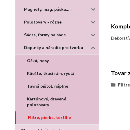
Magnety, mag. páska.....
Polotovary - rôzne
Komple
Sádra, formy na sádru
Dekoratív
Doplnky a náradie pre tvorbu
Očká, nosy
Tovar 
Kliešte, tkací rám, rydlá
Flitre
Tavná pištoľ, náplne
Kartónové, drevené
polotovary
Flitre, pierka, textílie