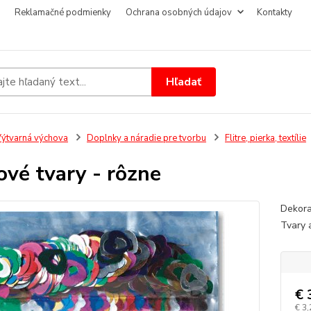
Reklamačné podmienky
Ochrana osobných údajov
Kontakty
Hľadať
ýtvarná výchova
Doplnky a náradie pre tvorbu
Flitre, pierka, textílie
rové tvary - rôzne
Dekorat
Tvary 
€ 
€ 3,