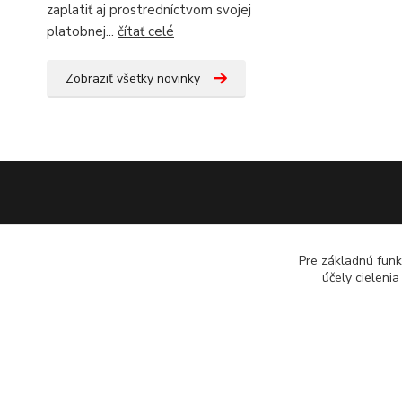
zaplatiť aj prostredníctvom svojej
platobnej...
čítať celé
Zobraziť všetky novinky
Pre základnú funk
účely cieleni
(c) E.N.E.S. spol. s r.o. Kopírovanie materiálov bez súhlasu b