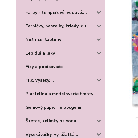
Farby - temperové, vodové....
Farbičky, pastelky, kriedy, gu
Nožnice, šablóny
Lepidlá a laky
Fixy a popisovače
Filc, výseky....
Plastelína a modelovacie hmoty
Gumový papier, moosgumi
Štetce, kelímky na vodu
Vysekávačky, vyrážatká...