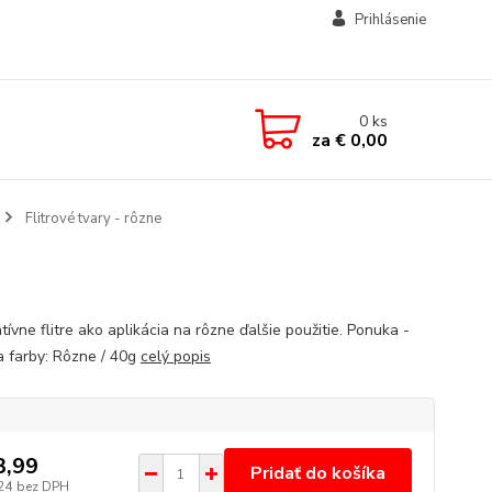
Prihlásenie
0
ks
za
€ 0,00
Flitrové tvary - rôzne
ívne flitre ako aplikácia na rôzne ďalšie použitie. Ponuka -
a farby: Rôzne / 40g
celý popis
3,99
Pridať do košíka
24
bez DPH