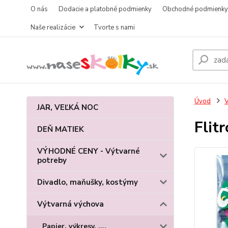
O nás
Dodacie a platobné podmienky
Obchodné podmienky
Naše realizácie
Tvorte s nami
Úvod
V
JAR, VEĽKÁ NOC
Flit
DEŇ MATIEK
VÝHODNÉ CENY - Výtvarné
potreby
Divadlo, maňušky, kostýmy
Výtvarná výchova
Papier, výkresy, ....