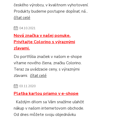
českého výrobcu, v kvalitnom vyhotovení.
Produkty budeme postupne dopĺnať, ná...
čítať celé
04.10.2021
Nová značka v našej ponuke.
Privítajte Colorino s výraznými
zľavami.
Do portfólia značiek v našom e-shope
vítame nového člena, značku Colorino.
Teraz za uvádzacie ceny, s výraznými
zľavami.
čítať celé
03.11.2020
Platba kartou priamo v e-shope
Každým dňom sa Vám snažíme uľahčiť
nákup v našom internetovom obchode.
Od dnes môžete svoju objednávku