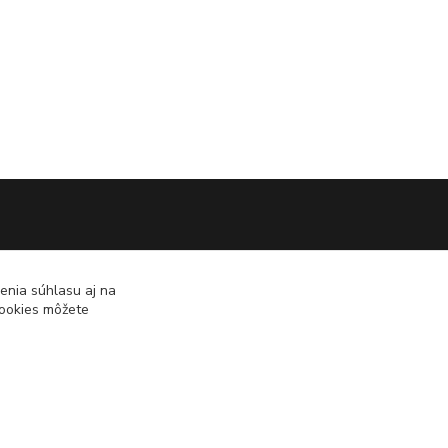
enia súhlasu aj na
cookies môžete
Vytvorené na
Eshop-rychlo.sk