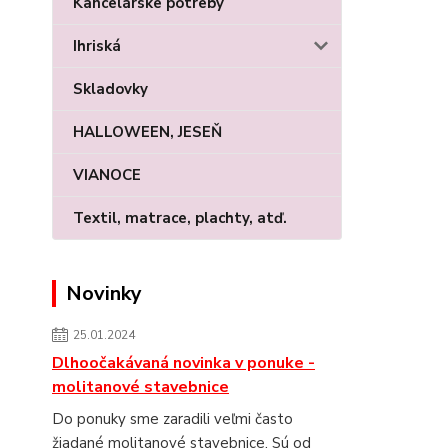
Kancelárske potreby
Ihriská
Skladovky
HALLOWEEN, JESEŇ
VIANOCE
Textil, matrace, plachty, atď.
Novinky
25.01.2024
Dlhoočakávaná novinka v ponuke -
molitanové stavebnice
Do ponuky sme zaradili veľmi často
žiadané molitanové stavebnice. Sú od