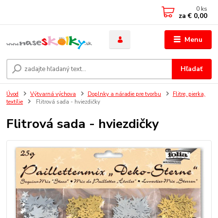
0
ks
za
€ 0,00
Menu
Hľadať
Úvod
Výtvarná výchova
Doplnky a náradie pre tvorbu
Flitre, pierka,
textílie
Flitrová sada - hviezdičky
Flitrová sada - hviezdičky