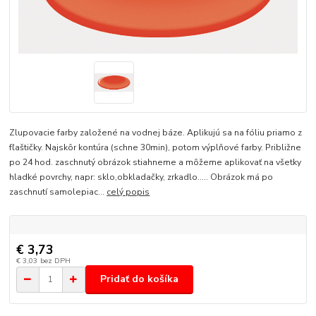
Zlupovacie farby založené na vodnej báze. Aplikujú sa na fóliu priamo z
fľaštičky. Najskôr kontúra (schne 30min), potom výplňové farby. Približne
po 24 hod. zaschnutý obrázok stiahneme a môžeme aplikovať na všetky
hladké povrchy, napr: sklo,obkladačky, zrkadlo..... Obrázok má po
zaschnutí samolepiac...
celý popis
€ 3,73
€ 3,03
bez DPH
Pridať do košíka