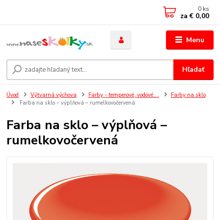
0
ks
za
€ 0,00
Menu
Hľadať
Úvod
Výtvarná výchova
Farby - temperové, vodové....
Farby na sklo
Farba na sklo – výplňová – rumelkovočervená
Farba na sklo – výplňová –
rumelkovočervená