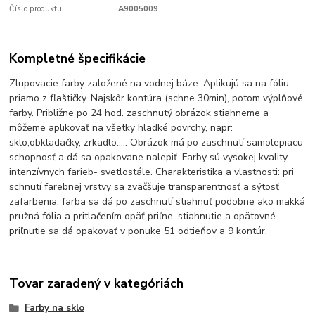
Číslo produktu:
A9005009
Kompletné špecifikácie
Zlupovacie farby založené na vodnej báze. Aplikujú sa na fóliu
priamo z fľaštičky. Najskôr kontúra (schne 30min), potom výplňové
farby. Približne po 24 hod. zaschnutý obrázok stiahneme a
môžeme aplikovať na všetky hladké povrchy, napr:
sklo,obkladačky, zrkadlo..... Obrázok má po zaschnutí samolepiacu
schopnosť a dá sa opakovane nalepiť. Farby sú vysokej kvality,
intenzívnych farieb- svetlostále. Charakteristika a vlastnosti: pri
schnutí farebnej vrstvy sa zväčšuje transparentnosť a sýtosť
zafarbenia, farba sa dá po zaschnutí stiahnuť podobne ako mäkká
pružná fólia a pritlačením opäť priľne, stiahnutie a opätovné
priľnutie sa dá opakovať v ponuke 51 odtieňov a 9 kontúr.
Tovar zaradený v kategóriách
Farby na sklo