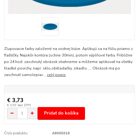
Zlupovacie farby založené na vodnej báze. Aplikujú sa na fóliu priamo z
fľaštičky. Najskôr kontúra (schne 30min), potom výplňové farby. Približne
po 24 hod. zaschnutý obrázok stiahneme a môžeme aplikovať na všetky
hladké povrchy, napr: sklo,obkladačky, zrkadlo..... Obrázok má po
zaschnutí samolepiac...
celý popis
€ 3,73
€ 3,03
bez DPH
Pridať do košíka
Číslo produktu:
A9005016