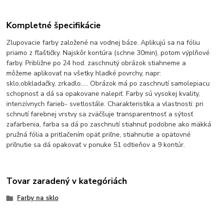
Kompletné špecifikácie
Zlupovacie farby založené na vodnej báze. Aplikujú sa na fóliu
priamo z fľaštičky. Najskôr kontúra (schne 30min), potom výplňové
farby. Približne po 24 hod. zaschnutý obrázok stiahneme a
môžeme aplikovať na všetky hladké povrchy, napr:
sklo,obkladačky, zrkadlo..... Obrázok má po zaschnutí samolepiacu
schopnosť a dá sa opakovane nalepiť. Farby sú vysokej kvality,
intenzívnych farieb- svetlostále. Charakteristika a vlastnosti: pri
schnutí farebnej vrstvy sa zväčšuje transparentnosť a sýtosť
zafarbenia, farba sa dá po zaschnutí stiahnuť podobne ako mäkká
pružná fólia a pritlačením opäť priľne, stiahnutie a opätovné
priľnutie sa dá opakovať v ponuke 51 odtieňov a 9 kontúr.
Tovar zaradený v kategóriách
Farby na sklo