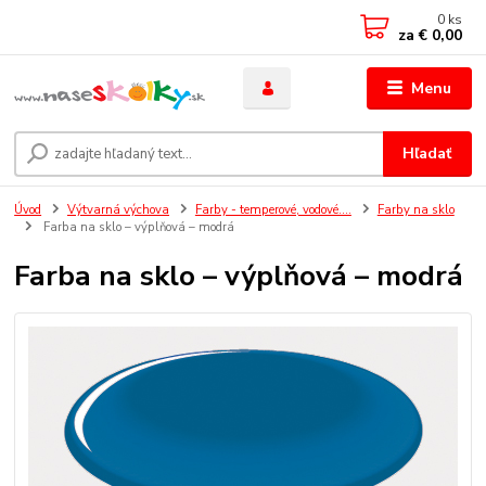
0
ks
za
€ 0,00
Menu
Hľadať
Úvod
Výtvarná výchova
Farby - temperové, vodové....
Farby na sklo
Farba na sklo – výplňová – modrá
Farba na sklo – výplňová – modrá