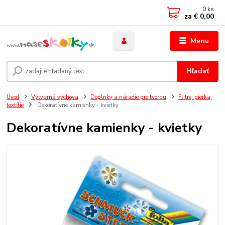
0
ks
za
€ 0,00
Menu
Hľadať
Úvod
Výtvarná výchova
Doplnky a náradie pre tvorbu
Flitre, pierka,
textílie
Dekoratívne kamienky - kvietky
Dekoratívne kamienky - kvietky