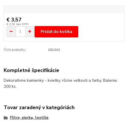
€ 3,57
€ 2,90
bez DPH
Pridať do košíka
Číslo produktu:
181242
Kompletné špecifikácie
Dekoratívne kamienky - kvietky, rôzne veľkosti a farby. Balenie:
200 ks.
Tovar zaradený v kategóriách
Flitre, pierka, textílie