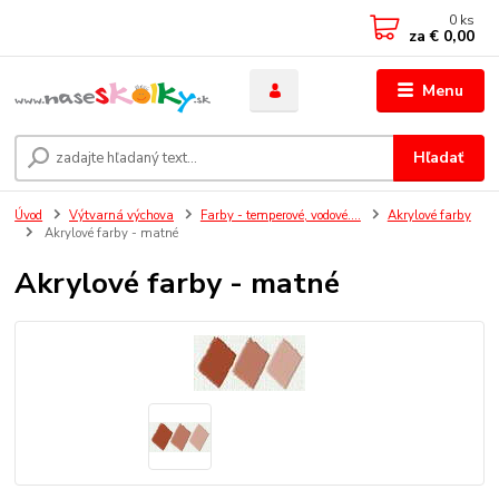
0
ks
za
€ 0,00
Menu
Hľadať
Úvod
Výtvarná výchova
Farby - temperové, vodové....
Akrylové farby
Akrylové farby - matné
Akrylové farby - matné