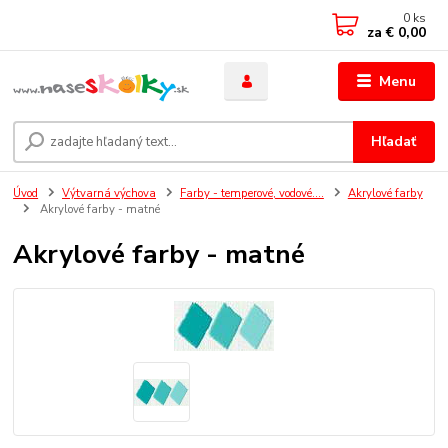
0
ks
za
€ 0,00
Menu
Hľadať
Úvod
Výtvarná výchova
Farby - temperové, vodové....
Akrylové farby
Akrylové farby - matné
Akrylové farby - matné