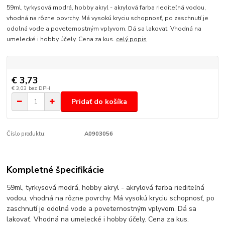
59ml, tyrkysová modrá, hobby akryl - akrylová farba riediteľná vodou,
vhodná na rôzne povrchy. Má vysokú kryciu schopnosť, po zaschnutí je
odolná vode a poveternostným vplyvom. Dá sa lakovať. Vhodná na
umelecké i hobby účely. Cena za kus.
celý popis
€ 3,73
€ 3,03
bez DPH
Pridať do košíka
Číslo produktu:
A0903056
Kompletné špecifikácie
59ml, tyrkysová modrá, hobby akryl - akrylová farba riediteľná
vodou, vhodná na rôzne povrchy. Má vysokú kryciu schopnosť, po
zaschnutí je odolná vode a poveternostným vplyvom. Dá sa
lakovať. Vhodná na umelecké i hobby účely. Cena za kus.