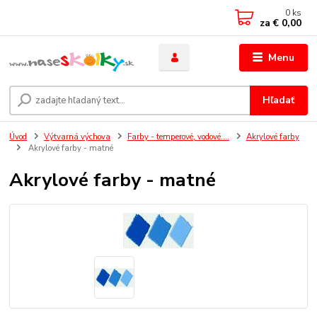
0
ks
za
€ 0,00
Menu
Hľadať
Úvod
Výtvarná výchova
Farby - temperové, vodové....
Akrylové farby
Akrylové farby - matné
Akrylové farby - matné