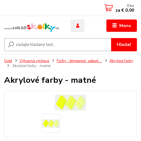
0
ks
za
€ 0,00
Menu
Hľadať
Úvod
Výtvarná výchova
Farby - temperové, vodové....
Akrylové farby
Akrylové farby - matné
Akrylové farby - matné