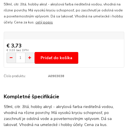
59ml, citr. žltá, hobby akryl - akrylová farba riediteľná vodou, vhodná na
rôzne povrchy. Má vysokú kryciu schopnosť, po zaschnutí je odolná vode
a poveternostným vplyvom. Dá sa lakovať. Vhodná na umelecké i hobby
účely. Cena za kus.
celý popis
€ 3,73
€ 3,03
bez DPH
Pridať do košíka
Číslo produktu:
A0903038
Kompletné špecifikácie
59ml, citr. žltá, hobby akryl - akrylová farba riediteľná vodou,
vhodná na rôzne povrchy. Má vysokú kryciu schopnosť, po
zaschnutí je odolná vode a poveternostným vplyvom. Dá sa
lakovať. Vhodná na umelecké i hobby účely. Cena za kus.